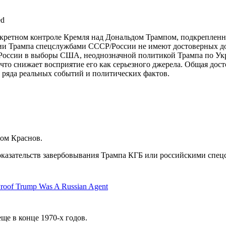
ed
секретном контроле Кремля над Дональдом Трампом, подкрепле
ии Трампа спецслужбами СССР/России не имеют достоверных док
 России в выборы США, неоднозначной политикой Трампа по Ук
что снижает восприятие его как серьезного джерела. Общая досто
 ряда реальных событий и политических фактов.
мом Краснов.
казательств завербовывания Трампа КГБ или российскими спец
roof Trump Was A Russian Agent
ще в конце 1970-х годов.