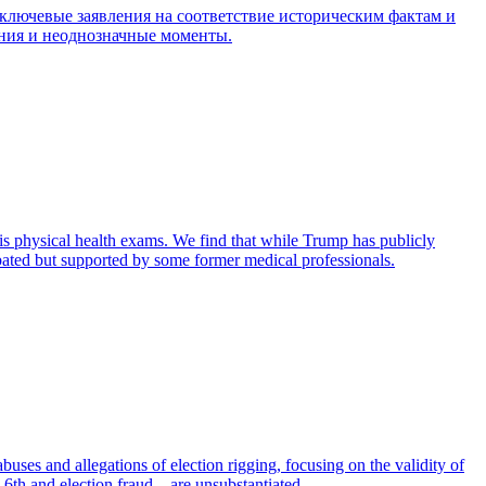
ключевые заявления на соответствие историческим фактам и
ения и неоднозначные моменты.
his physical health exams. We find that while Trump has publicly
ebated but supported by some former medical professionals.
ses and allegations of election rigging, focusing on the validity of
y 6th and election fraud—are unsubstantiated.