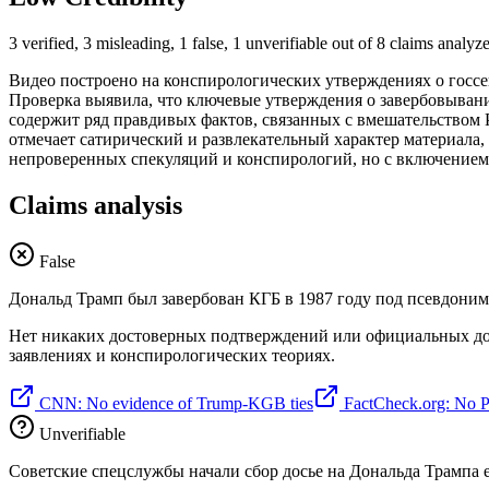
3 verified, 3 misleading, 1 false, 1 unverifiable out of 8 claims analyz
Видео построено на конспирологических утверждениях о гос
Проверка выявила, что ключевые утверждения о завербовыван
содержит ряд правдивых фактов, связанных с вмешательством
отмечает сатирический и развлекательный характер материала, 
непроверенных спекуляций и конспирологий, но с включением
Claims analysis
False
Дональд Трамп был завербован КГБ в 1987 году под псевдони
Нет никаких достоверных подтверждений или официальных до
заявлениях и конспирологических теориях.
CNN: No evidence of Trump-KGB ties
FactCheck.org: No P
Unverifiable
Советские спецслужбы начали сбор досье на Дональда Трампа е