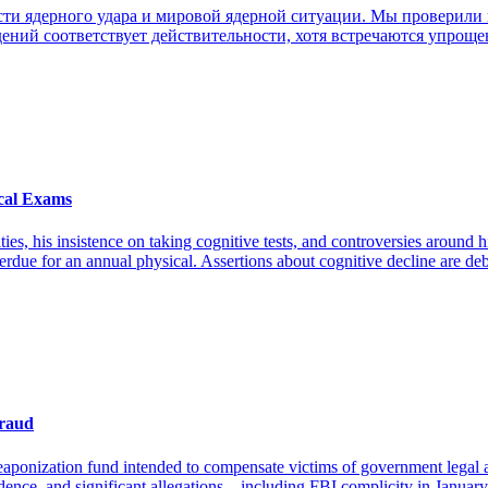
ти ядерного удара и мировой ядерной ситуации. Мы проверили 
ений соответствует действительности, хотя встречаются упрощ
cal Exams
ies, his insistence on taking cognitive tests, and controversies around 
overdue for an annual physical. Assertions about cognitive decline are d
Fraud
aponization fund intended to compensate victims of government legal abu
vidence, and significant allegations—including FBI complicity in Januar