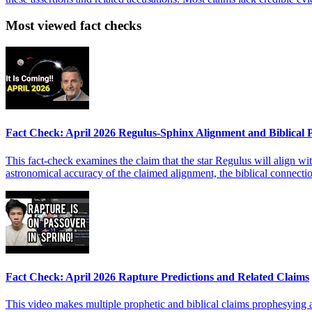
Most viewed fact checks
Fact Check: April 2026 Regulus-Sphinx Alignment and Biblical
This fact-check examines the claim that the star Regulus will align wit
astronomical accuracy of the claimed alignment, the biblical connect
Fact Check: April 2026 Rapture Predictions and Related Claims
This video makes multiple prophetic and biblical claims prophesying an