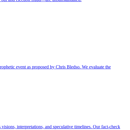
r prophetic event as proposed by Chris Bledso. We evaluate the
visions, interpretations, and speculative timelines. Our fact-check