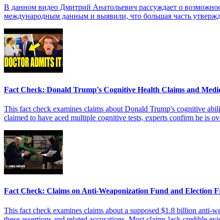
В данном видео Дмитрий Анатольевич рассуждает о возможнос
международным данным и выявили, что большая часть утвержд
Fact Check: Donald Trump's Cognitive Health Claims and Medi
This fact check examines claims about Donald Trump's cognitive abilit
claimed to have aced multiple cognitive tests, experts confirm he is 
Fact Check: Claims on Anti-Weaponization Fund and Election 
This fact check examines claims about a supposed $1.8 billion anti-we
these assertions and related accusations. Most claims lack credible e