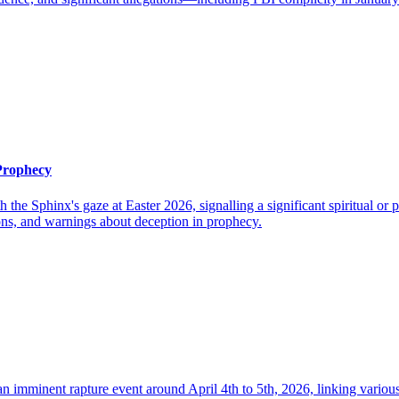
 Prophecy
h the Sphinx's gaze at Easter 2026, signalling a significant spiritual o
ions, and warnings about deception in prophecy.
 imminent rapture event around April 4th to 5th, 2026, linking various 