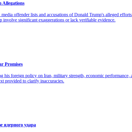
 Allegations
media offender lists and accusations of Donald Trump's alleged efforts 
involve significant exaggerations or lack verifiable evidence.
ar Promises
ng his foreign policy on Iran, military strength, economic performance
xt provided to clarify inaccuracies.
 ядерного удара