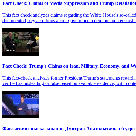
Fact Check: Claims of Media Suppression and Trump Retaliation
This fact check analyzes claims regarding the White House's so-called 
documented, key assertions about government coercion and censorship 
Fact Check: Trump's Claims on Iran, Military, Economy, and W
This fact-check analyzes former President Trump's statements regardi
verified as misleading or false based on available evidence, with conte
Фактчекинг высказываний Дмитрия Анатольевича об угрозе