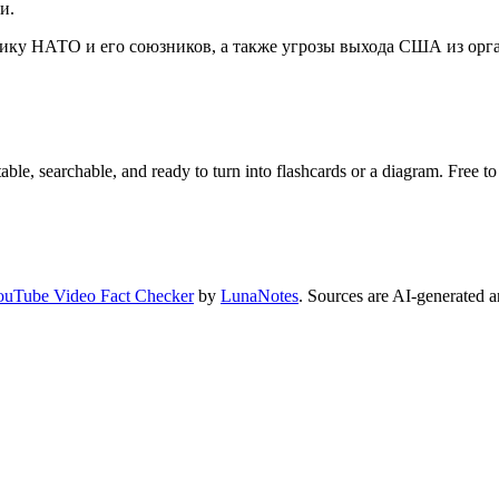
и.
ику НАТО и его союзников, а также угрозы выхода США из орг
ble, searchable, and ready to turn into flashcards or a diagram. Free to 
ouTube Video Fact Checker
by
LunaNotes
. Sources are AI-generated a