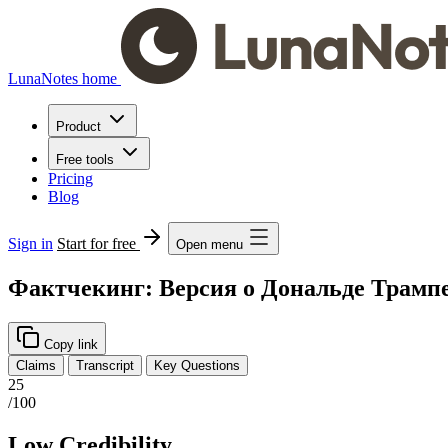
LunaNotes home
Product
Free tools
Pricing
Blog
Sign in
Start for free
Open menu
Фактчекинг: Версия о Дональде Трампе
Copy link
Claims
Transcript
Key Questions
25
/100
Low Credibility