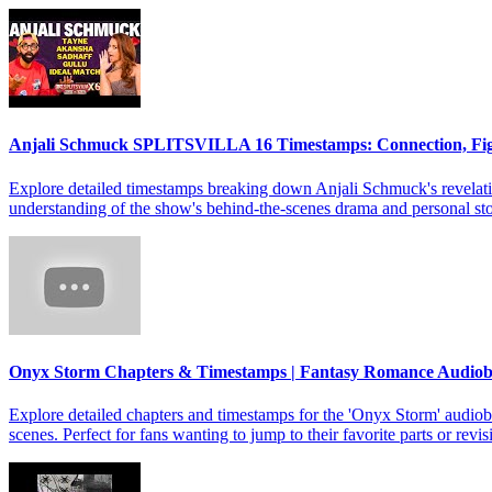
Anjali Schmuck SPLITSVILLA 16 Timestamps: Connection, Fi
Explore detailed timestamps breaking down Anjali Schmuck's revelat
understanding of the show's behind-the-scenes drama and personal sto
Onyx Storm Chapters & Timestamps | Fantasy Romance Audio
Explore detailed chapters and timestamps for the 'Onyx Storm' audiob
scenes. Perfect for fans wanting to jump to their favorite parts or revis