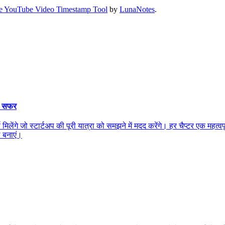
e YouTube Video Timestamp Tool
by
LunaNotes
.
प सफर
िलेंगे जो स्टार्टअप की पूरी यात्रा को समझने में मदद करेंगे। हर चैप्टर एक महत
 बनाएं।