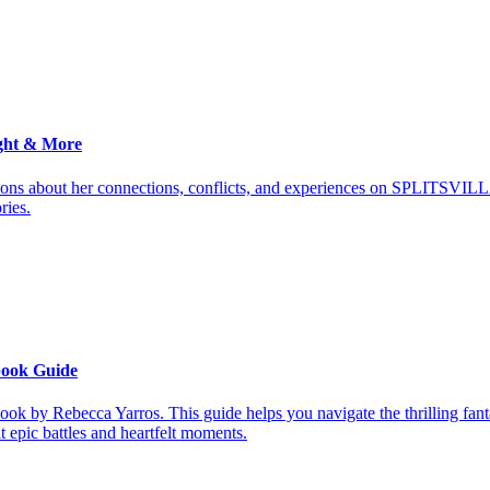
ght & More
ions about her connections, conflicts, and experiences on SPLITSVILL
ries.
book Guide
ook by Rebecca Yarros. This guide helps you navigate the thrilling fan
it epic battles and heartfelt moments.