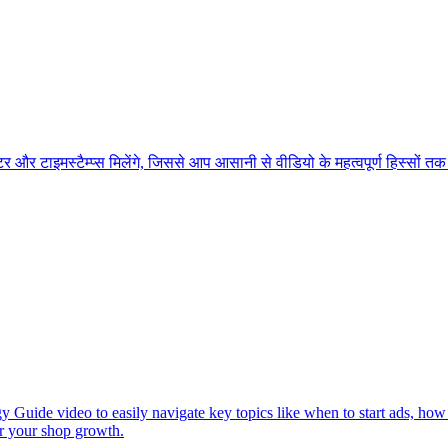
और टाइमस्टैम्प्स मिलेंगे, जिससे आप आसानी से वीडियो के महत्वपूर्ण हिस्सों तक
y Guide video to easily navigate key topics like when to start ads, how
or your shop growth.