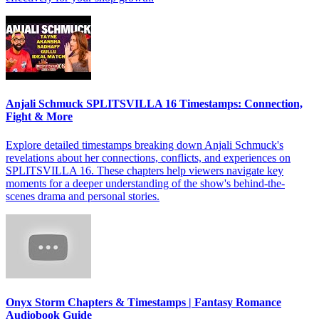
Anjali Schmuck SPLITSVILLA 16 Timestamps: Connection,
Fight & More
Explore detailed timestamps breaking down Anjali Schmuck's
revelations about her connections, conflicts, and experiences on
SPLITSVILLA 16. These chapters help viewers navigate key
moments for a deeper understanding of the show's behind-the-
scenes drama and personal stories.
Onyx Storm Chapters & Timestamps | Fantasy Romance
Audiobook Guide