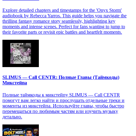
Explore detailed chapters and timestamps for the 'Onyx Storm'
audiobook by Rebecca Yarros. This guide helps you navigate the
thrilling fantasy romance story seamlessly, highlighting key
moments and intense scenes. Perfect for fans wanting to jump to
their favorite parts or revisit epic battles and heartfelt moments.
SLIMUS — Call CENTR: Полные Главы (Таймкоды)
Микстейпа
Полные таймкоды к микстейпу SLIMUS — Call CENTR
помогут вам легко найти и прослушать отдельные треки и
моменты из микстейпа. Используйте главы, чтобы быстро
перемещаться по любимым частям или изучить музыку
детально.