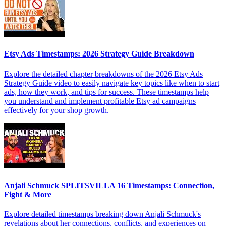
Etsy Ads Timestamps: 2026 Strategy Guide Breakdown
Explore the detailed chapter breakdowns of the 2026 Etsy Ads
Strategy Guide video to easily navigate key topics like when to start
ads, how they work, and tips for success. These timestamps help
you understand and implement profitable Etsy ad campaigns
effectively for your shop growth.
Anjali Schmuck SPLITSVILLA 16 Timestamps: Connection,
Fight & More
Explore detailed timestamps breaking down Anjali Schmuck's
revelations about her connections, conflicts, and experiences on