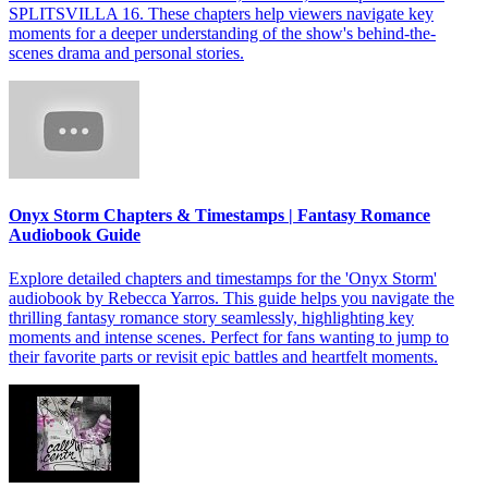
SPLITSVILLA 16. These chapters help viewers navigate key
moments for a deeper understanding of the show's behind-the-
scenes drama and personal stories.
Onyx Storm Chapters & Timestamps | Fantasy Romance
Audiobook Guide
Explore detailed chapters and timestamps for the 'Onyx Storm'
audiobook by Rebecca Yarros. This guide helps you navigate the
thrilling fantasy romance story seamlessly, highlighting key
moments and intense scenes. Perfect for fans wanting to jump to
their favorite parts or revisit epic battles and heartfelt moments.