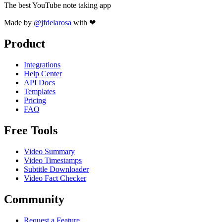
The best YouTube note taking app
Made by
@jfdelarosa
with ❤
Product
Integrations
Help Center
API Docs
Templates
Pricing
FAQ
Free Tools
Video Summary
Video Timestamps
Subtitle Downloader
Video Fact Checker
Community
Request a Feature