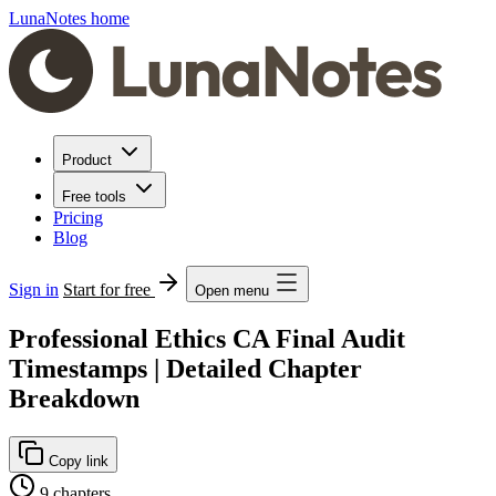
LunaNotes home
Product
Free tools
Pricing
Blog
Sign in
Start for free
Open menu
Professional Ethics CA Final Audit
Timestamps | Detailed Chapter
Breakdown
Copy link
9 chapters