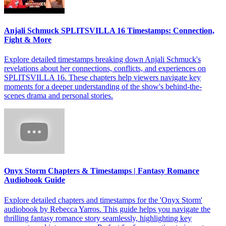
Anjali Schmuck SPLITSVILLA 16 Timestamps: Connection,
Fight & More
Explore detailed timestamps breaking down Anjali Schmuck's
revelations about her connections, conflicts, and experiences on
SPLITSVILLA 16. These chapters help viewers navigate key
moments for a deeper understanding of the show's behind-the-
scenes drama and personal stories.
Onyx Storm Chapters & Timestamps | Fantasy Romance
Audiobook Guide
Explore detailed chapters and timestamps for the 'Onyx Storm'
audiobook by Rebecca Yarros. This guide helps you navigate the
thrilling fantasy romance story seamlessly, highlighting key